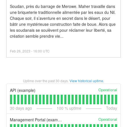
Soudan, près du barrage de Merowe. Maher travaille dans 
une briqueterie traditionnelle alimentée par les eaux du Nil. 
Chaque soir, il s’aventure en secret dans le désert, pour 
bâtir une mystérieuse construction faite de boue. Alors que 
les soudanais se soulèvent pour réclamer leur liberté, sa 
création semble prendre vie...
Feb
26
,
2023
-
16:00
UTC
Uptime over the past
30
days.
View historical uptime.
Operational
API (example)
30
days ago
100
% uptime
Today
Operational
Management Portal (example)